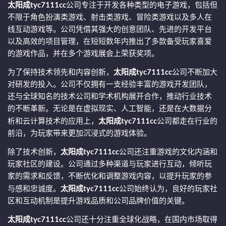
太阳成tyc7111cc
公司专注于开发各种类型的电子游戏，包括但
不限于角色扮演类游戏、射击类游戏、冒险类游戏以及多人在
线互动游戏等。公司凭借其强大的创意团队、先进的开发平台
以及高效的项目管理，在短短数年内推出了多款备受玩家喜爱
的游戏作品，并在多个游戏展会上荣获奖项。
为了保持技术领先和内容创新，
太阳成tyc7111cc
公司不断加大
对研发的投入。公司不仅拥有一支经验丰富的游戏开发团队，
还与全球知名的技术公司和学术机构展开合作，推动行业技术
的不断革新。无论是在虚拟现实、人工智能，还是在大数据分
析和云计算技术的应用上，
太阳成tyc7111cc
公司都走在行业的
前沿，为玩家带来更加沉浸式的游戏体验。
除了技术创新，
太阳成tyc7111cc
公司还注重游戏的文化内涵和
玩家社区的建设。公司通过多种渠道与玩家进行互动，倾听玩
家的需求和反馈，不断优化和调整游戏内容，以提升玩家的参
与感和忠诚度。
太阳成tyc7111cc
公司始终认为，良好的玩家社
区和互动机制是提升游戏品质和公司品牌价值的关键。
太阳成tyc7111cc
公司还十分注重全球化战略，在国内市场取得