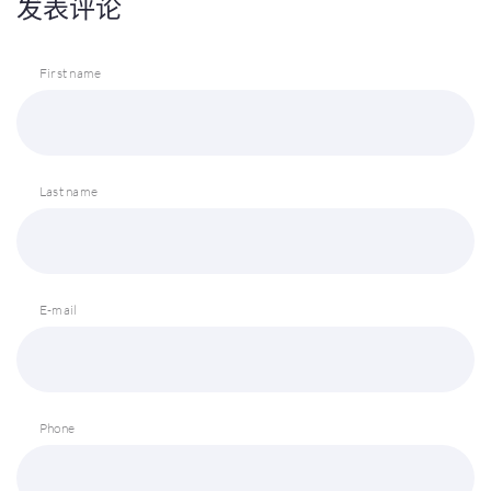
发表评论
First name
Last name
E-mail
Phone