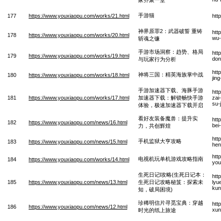
手游猫
177
https://www.youxiaopu.com/works/21.html
htt
神界原罪2：武器破誓 重铸
htt
178
https://www.youxiaopu.com/works/20.html
wu-
斩魂之镰
手游市场洞察：趋势、格局
htt
179
https://www.youxiaopu.com/works/19.html
don
与玩家行为分析
htt
神将三国：精英海族掌中战
180
https://www.youxiaopu.com/works/18.html
jin
手游加速器下载、海豚手游
htt
181
https://www.youxiaopu.com/works/17.html
加速器下载：解锁畅快手游
zai
su-
体验，极速加速器下载开启
看好友装备魔兽：提升实
htt
182
https://www.youxiaopu.com/news/16.html
bei
力，共创辉煌
htt
手机监狱大亨攻略
183
https://www.youxiaopu.com/news/15.html
hen
htt
电视机玩单机游戏攻略指南
184
https://www.youxiaopu.com/works/14.html
you
生死日记l攻略(生死日记本：
htt
185
https://www.youxiaopu.com/news/13.html
生死日记攻略秘笈：探索未
lyu
kun
知，破局困境)
珍稀明信片寻觅宝典：穿越
htt
186
https://www.youxiaopu.com/news/12.html
xun
时光的纸上旅途