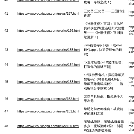
攻略：夺城之战！)
zha
三势吕(三势吕——三国群雄
htt
41
https://www.youxiaopu.com/news/157.html
lyu
逐鹿)
《神雕侠侣》官网：重温经
htt
典武侠世界(重温经典武侠世
42
https://www.youxiaopu.com/works/156.html
gua
界——《神雕侠侣》官网持
shi
续更新！)
vivo钱包app下载(下载vivo
htt
43
https://www.youxiaopu.com/works/155.html
钱包app，快速管理你的钱
zai
财)
ftx篮球经理(FTX篮球经理：
htt
44
https://www.youxiaopu.com/works/154.html
lan
打造你的篮球王朝)
4.6版神界危机：探秘隐藏英
htt
雄密码(《神界危机4.6版：
45
https://www.youxiaopu.com/works/153.html
tan
隐藏英雄密码揭秘》——游
mi-
戏编辑分享探索心得)
龙珠单机狂战：指尖决斗无
htt
46
https://www.youxiaopu.com/news/152.html
zha
限次元
黎明之前攻略秘典：破晓前
htt
47
https://www.youxiaopu.com/news/151.html
lyu
夕的胜利之道
魔域pk攻略、魔域pk值最高
htt
48
https://www.youxiaopu.com/news/150.html
多少：魔域巅峰对决：制霸
mo-
cha
PK战场的终极秘籍