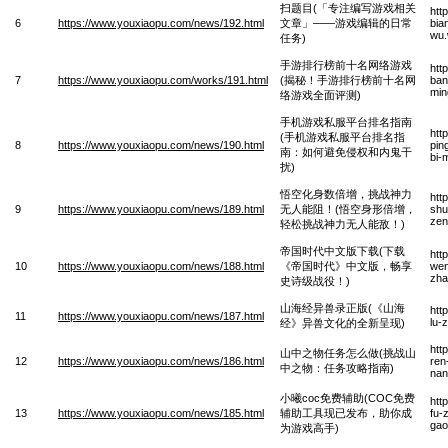
扫题目(「专注编写游戏相关
htt
6
https://www.youxiaopu.com/news/192.html
文章」——游戏编辑的日常
bia
wu
任务)
手游排行榜前十名网络游戏
htt
7
https://www.youxiaopu.com/works/191.html
(揭秘！手游排行榜前十名网
ban
min
络游戏全面评测)
手机游戏私服平台排名指南
htt
(手机游戏私服平台排名指
8
https://www.youxiaopu.com/news/190.html
pin
南：如何避免侵权和内鬼干
bi-
扰)
悟空化身数倍增，挑战神力
htt
9
https://www.youxiaopu.com/news/189.html
无人能阻！(悟空身形倍增，
shu
zen
轻松挑战神力无人能敌！)
帝国时代中文版下载(下载
htt
10
https://www.youxiaopu.com/news/188.html
《帝国时代》中文版，畅享
wen
zha
史诗级战役！)
山海经异兽录正版(《山海
htt
11
https://www.youxiaopu.com/news/187.html
lu-
经》异兽文化的全新呈现)
htt
山中之物任务怎么做(挑战山
12
https://www.youxiaopu.com/news/186.html
ren
中之物：任务攻略指南)
nan
小曦coc免费辅助(COC免费
htt
13
https://www.youxiaopu.com/news/185.html
辅助工具现已发布，助你成
fu-
gao
为游戏高手)