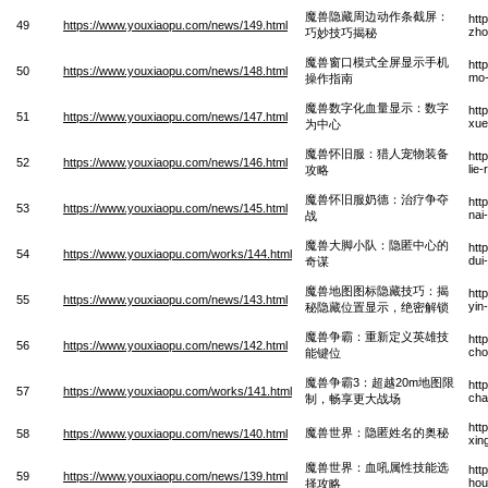
魔兽隐藏周边动作条截屏：
htt
49
https://www.youxiaopu.com/news/149.html
zho
巧妙技巧揭秘
魔兽窗口模式全屏显示手机
htt
50
https://www.youxiaopu.com/news/148.html
mo-
操作指南
魔兽数字化血量显示：数字
htt
51
https://www.youxiaopu.com/news/147.html
xue
为中心
魔兽怀旧服：猎人宠物装备
htt
52
https://www.youxiaopu.com/news/146.html
lie
攻略
魔兽怀旧服奶德：治疗争夺
htt
53
https://www.youxiaopu.com/news/145.html
nai
战
魔兽大脚小队：隐匿中心的
htt
54
https://www.youxiaopu.com/works/144.html
dui
奇谋
魔兽地图图标隐藏技巧：揭
htt
55
https://www.youxiaopu.com/news/143.html
yin
秘隐藏位置显示，绝密解锁
魔兽争霸：重新定义英雄技
htt
56
https://www.youxiaopu.com/news/142.html
cho
能键位
魔兽争霸3：超越20m地图限
htt
57
https://www.youxiaopu.com/works/141.html
cha
制，畅享更大战场
htt
魔兽世界：隐匿姓名的奥秘
58
https://www.youxiaopu.com/news/140.html
xin
魔兽世界：血吼属性技能选
htt
59
https://www.youxiaopu.com/news/139.html
hou
择攻略