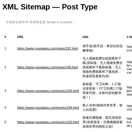
XML Sitemap — Post Type
开发时长两年半,简单即是美 Simple is beautiful...
#
URL
title
# I
易手游(易手游：掌控玩转流
htt
1
https://www.youxiaopu.com/news/197.html
you
畅体验)
无人视频免费在线观看和下
htt
载(原标题：无人视频免费在
fei
2
https://www.youxiaopu.com/news/196.html
线观看和下载新标题：无人
xia
视频免费观看和下载指南，
zai
快速获取最新内容)
新标题：守卫剑阁：1.27版
htt
全新更新！(守卫剑阁1.27版
3
https://www.youxiaopu.com/works/195.html
jia
再度升级，全新内容炫酷登
qua
场！)
散人传奇(独闯传奇世界：散
htt
4
https://www.youxiaopu.com/works/194.html
chu
人的逆袭)
探索石榴视频：窥见游戏世
htt
5
https://www.youxiaopu.com/works/193.html
界(深度报道：石榴视频探索
kui
de-
游戏世界的精彩之旅)