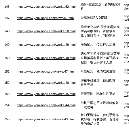
辐射4重置加点：新的加点策
htt
146
https://www.youxiaopu.com/works/52.html
dia
略
htt
游戏攻略RAIDERS
147
https://www.youxiaopu.com/news/51.html
rai
跨服争夺攻略,跨服争霸奖励
htt
148
https://www.youxiaopu.com/works/50.html
学员可以领吗：跨服争夺
gon
duo
战：策略布局，问鼎霸主
htt
海岛纪元：传世神兵之谜
149
https://www.youxiaopu.com/works/49.html
shi
豌豆荚手游模拟器-豌豆荚安
htt
150
https://www.youxiaopu.com/works/48.html
卓模拟器电脑版：豌豆荚模
mo-
cha
拟器：畅玩手游于大屏
htt
永恒纪元：独闯戒灵迷宫
151
https://www.youxiaopu.com/news/47.html
chu
许褚争雄乱世：征伐四方，
htt
152
https://www.youxiaopu.com/works/46.html
lua
破敌无算
htt
正统三国：玩转乱世英雄
153
https://www.youxiaopu.com/works/45.html
wan
街机三国志手游最新破解版
htt
154
https://www.youxiaopu.com/works/44.html
you
下载攻略
梦幻手游锦衣—梦幻手游锦
htt
155
https://www.youxiaopu.com/news/43.html
衣好看：锦衣盛宴：百花齐
jin
de-
放的奇幻之美