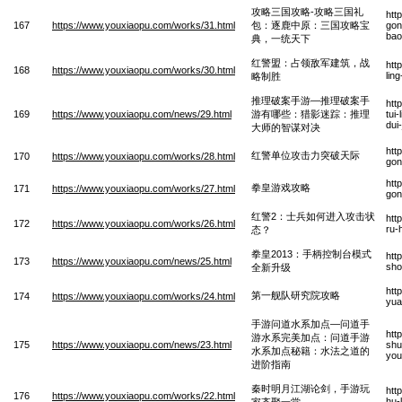
攻略三国攻略-攻略三国礼
htt
167
https://www.youxiaopu.com/works/31.html
包：逐鹿中原：三国攻略宝
gon
bao
典，一统天下
红警盟：占领敌军建筑，战
htt
168
https://www.youxiaopu.com/works/30.html
lin
略制胜
推理破案手游—推理破案手
htt
169
https://www.youxiaopu.com/news/29.html
游有哪些：猎影迷踪：推理
tui
dui
大师的智谋对决
htt
红警单位攻击力突破天际
170
https://www.youxiaopu.com/works/28.html
gong
htt
拳皇游戏攻略
171
https://www.youxiaopu.com/works/27.html
gon
红警2：士兵如何进入攻击状
htt
172
https://www.youxiaopu.com/works/26.html
ru-
态？
拳皇2013：手柄控制台模式
htt
173
https://www.youxiaopu.com/news/25.html
sho
全新升级
htt
第一舰队研究院攻略
174
https://www.youxiaopu.com/works/24.html
yua
手游问道水系加点—问道手
htt
游水系完美加点：问道手游
175
https://www.youxiaopu.com/news/23.html
shu
水系加点秘籍：水法之道的
you
进阶指南
秦时明月江湖论剑，手游玩
htt
176
https://www.youxiaopu.com/works/22.html
hu-
家齐聚一堂