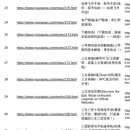
仙侠飞升手游：探寻天命(续
htt
23
https://www.youxiaopu.com/news/175.html
写：探寻仙命——仙侠飞升
sho
sho
手游)
丧尸围城(丧尸围城：死亡即
htt
24
https://www.youxiaopu.com/news/174.html
san
使困境)
下载快色(《下载快色：探秘
htt
25
https://www.youxiaopu.com/works/173.html
zai
在线游戏利益链》——续述)
htt
上帝模拟器全部解锁版(上帝
26
https://www.youxiaopu.com/works/172.html
qua
模拟器全解版：掌控命运！)
yun
上古卷轴5黎明守卫(卫戍黎
htt
27
https://www.youxiaopu.com/news/171.html
明：探索上古卷轴5世界的冒
li-
mao
险)
上古卷轴5复活npc代码(重生
htt
28
https://www.youxiaopu.com/news/170.html
上古卷轴5：NPC复活代码
fu-
fen
分享)
上古传说官网(Discover the
htt
Epic World of Ancient
29
https://www.youxiaopu.com/works/169.html
gua
Legends on Official
web
Website)
三生三世十里桃花手游(重渡
htt
30
https://www.youxiaopu.com/news/168.html
江手游：重磅问世，打造最
shi
zao
震撼的三生三世世界！)
三国群英传手机版单机(经典
htt