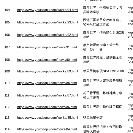
魔兽世界：坐骑拍卖行，售
htt
104
https://www.youxiaopu.com/works/94.html
qi-
卖骑术奇珍
西游三国新手全攻略宝典，
htt
105
https://www.youxiaopu.com/works/93.html
sho
轻松玩转乱世奇谈
魔兽世界：僧恶缝合升级2级
htt
106
https://www.youxiaopu.com/works/92.html
e-f
攻略
蔡文姬谋略指南：策士纵
htt
107
https://www.youxiaopu.com/news/91.html
zhi
横，妙计千变
魔兽世界跨服：最快赚金币
htt
108
https://www.youxiaopu.com/news/90.html
fu-
攻略
htt
苹果手机畅玩NBA Live 2008
109
https://www.youxiaopu.com/works/89.html
cha
魔兽世界猎人宠物装备获取
htt
110
https://www.youxiaopu.com/news/88.html
ren
攻略
花千骨手游：炼就神兵，纵
htt
111
https://www.youxiaopu.com/works/87.html
you
横天下剑尊
htt
魔兽世界新手操作练习指南
112
https://www.youxiaopu.com/news/86.html
sho
htt
联盟荣耀手游
113
https://www.youxiaopu.com/works/85.html
sho
魔兽世界怀旧服：金币获取
htt
114
https://www.youxiaopu.com/news/84.html
jiu
攻略大揭秘