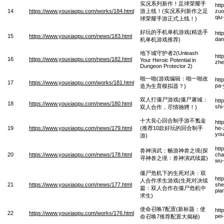
实况系列新作！足球荣耀手
htt
14
https://www.youxiaopu.com/works/184.html
游上线！(实况系列新作之足
zuo
qiu
球荣耀手游正式上线！)
好玩的手机单机游戏(精选手
htt
15
https://www.youxiaopu.com/news/183.html
dan
机单机游戏推荐)
地下城守护者2(Unleash
htt
16
https://www.youxiaopu.com/news/182.html
Your Heroic Potential in
zhe
Dungeon Protector 2)
啪一啪(游戏编辑：啪一啪改
htt
17
https://www.youxiaopu.com/works/181.html
pa-
造为生育模拟器？)
双人打僵尸游戏(僵尸屠城：
htt
18
https://www.youxiaopu.com/news/180.html
shi
双人合作，尽情驰骋！)
十大良心回合制手游不氪金
htt
19
https://www.youxiaopu.com/news/179.html
(推荐10款好玩的回合制手
he-
you
游)
htt
兽神演武：畅游神兽之境(探
20
https://www.youxiaopu.com/news/178.html
cha
寻神兽之境：兽神演武续篇)
wu-
僵尸危机下的生死对决：双
htt
人合作求生游戏(生死对决续
21
https://www.youxiaopu.com/news/177.html
she
篇：双人合作在僵尸危机中
pia
求生)
使命召唤7配置(新标题：使
htt
22
https://www.youxiaopu.com/works/176.html
pei
命召唤7推荐配置大揭秘)