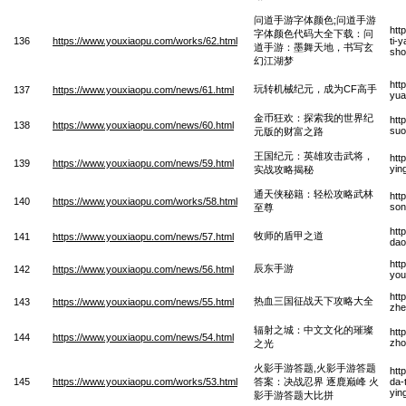
问道手游字体颜色;问道手游
htt
字体颜色代码大全下载：问
136
https://www.youxiaopu.com/works/62.html
ti-
道手游：墨舞天地，书写玄
sho
幻江湖梦
htt
玩转机械纪元，成为CF高手
137
https://www.youxiaopu.com/news/61.html
yua
金币狂欢：探索我的世界纪
htt
138
https://www.youxiaopu.com/news/60.html
suo
元版的财富之路
王国纪元：英雄攻击武将，
htt
139
https://www.youxiaopu.com/news/59.html
yin
实战攻略揭秘
通天侠秘籍：轻松攻略武林
htt
140
https://www.youxiaopu.com/works/58.html
son
至尊
htt
牧师的盾甲之道
141
https://www.youxiaopu.com/news/57.html
dao
htt
辰东手游
142
https://www.youxiaopu.com/news/56.html
you
htt
热血三国征战天下攻略大全
143
https://www.youxiaopu.com/news/55.html
zhe
辐射之城：中文文化的璀璨
htt
144
https://www.youxiaopu.com/news/54.html
zho
之光
火影手游答题,火影手游答题
htt
145
https://www.youxiaopu.com/works/53.html
答案：决战忍界 逐鹿巅峰 火
da-
yin
影手游答题大比拼