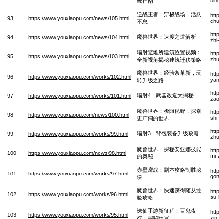
bin
戴指南
逆战王者：穿梭战场，活跃
htt
93
https://www.youxiaopu.com/news/105.html
chu
不息
htt
魔兽世界：速度之道解析
94
https://www.youxiaopu.com/news/104.html
zhi
辐射避难所建筑位置视频：
htt
95
https://www.youxiaopu.com/news/103.html
zhu
全新视角揭秘建筑迁移策略
魔兽世界：经验条革新，玩
htt
96
https://www.youxiaopu.com/works/102.html
yan
转升级之路
htt
辐射4：武器改造大揭秘
97
https://www.youxiaopu.com/works/101.html
zao
魔兽世界：极限视野，探索
htt
98
https://www.youxiaopu.com/news/100.html
shi
更广阔的世界
htt
辐射3：背包装备升级攻略
99
https://www.youxiaopu.com/works/99.html
zhu
魔兽世界：探秘安亚娜技能
htt
100
https://www.youxiaopu.com/news/98.html
mi-
的奥秘
赤壁鏖战：副本攻略制胜秘
htt
101
https://www.youxiaopu.com/works/97.html
gon
诀
魔兽世界：快速获得随从经
htt
102
https://www.youxiaopu.com/works/96.html
su-
验攻略
诛仙手游新征程：百鬼夜
htt
103
https://www.youxiaopu.com/works/95.html
xin
行，探秘幽冥