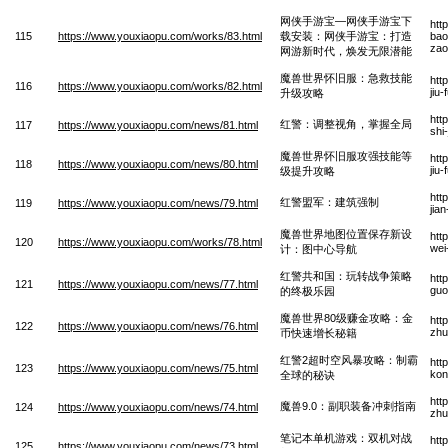
网侠手游宝—网侠手游宝下
htt
115
https://www.youxiaopu.com/works/83.html
载安装：网侠手游宝：打造
bao
zao
网游新时代，焕发无限潜能
魔兽世界怀旧服：急救技能
htt
116
https://www.youxiaopu.com/works/82.html
jiu
升级攻略
htt
红警：调整视角，掌握全局
117
https://www.youxiaopu.com/news/81.html
shi
魔兽世界怀旧服攻强技能等
htt
118
https://www.youxiaopu.com/news/80.html
jiu
级提升攻略
htt
红警盟军：建筑强制
119
https://www.youxiaopu.com/news/79.html
jia
魔兽世界地图位置保存新设
htt
120
https://www.youxiaopu.com/works/78.html
wei
计：图中心导航
红警共和国：玩转战争策略
htt
121
https://www.youxiaopu.com/news/77.html
guo
的终极乐园
魔兽世界80级赚金攻略：金
htt
122
https://www.youxiaopu.com/news/76.html
zhu
币快速增长秘籍
红警2超时空风暴攻略：制霸
htt
123
https://www.youxiaopu.com/news/75.html
kon
全球的秘诀
htt
魔兽9.0：副职装备冲刺指南
124
https://www.youxiaopu.com/news/74.html
zhu
笔记本单机游戏：双机对战
htt
125
https://www.youxiaopu.com/news/73.html