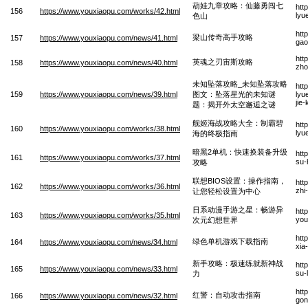
葫娃九章攻略：仙藤勇闯七
htt
156
https://www.youxiaopu.com/works/42.html
lyu
色山
htt
梁山传奇高手攻略
157
https://www.youxiaopu.com/news/41.html
gao
htt
英魂之刃宙斯攻略
158
https://www.youxiaopu.com/news/40.html
zho
未知坠落攻略_未知坠落攻略
htt
159
https://www.youxiaopu.com/news/39.html
图文：坠落星光的未知谜
lyu
jie
题：揭开外太空邂逅之谜
舰姬海战攻略大全：制霸碧
htt
160
https://www.youxiaopu.com/works/38.html
lyu
海的终极指南
暗黑2单机：快速换装备升级
htt
161
https://www.youxiaopu.com/works/37.html
su-
攻略
联想BIOS设置：操作指南，
htt
162
https://www.youxiaopu.com/works/36.html
zhi
让您轻松设置为中心
日系动漫手游之星：畅游异
htt
163
https://www.youxiaopu.com/works/35.html
you
次元幻想世界
htt
绿色单机游戏下载指南
164
https://www.youxiaopu.com/news/34.html
xia
新手攻略：极速练就新神战
htt
165
https://www.youxiaopu.com/news/33.html
su-
力
htt
红警：自动攻击指南
166
https://www.youxiaopu.com/news/32.html
gon