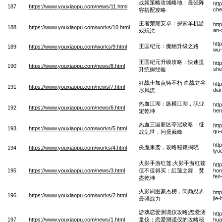
战姬策略攻城略地：最强阵
htt
187
https://www.youxiaopu.com/news/11.html
che
容搭配攻略
王者荣耀安卓：探索单机游
htt
188
https://www.youxiaopu.com/works/10.html
an-
戏玩法
htt
王国纪元：魔物升级之路
189
https://www.youxiaopu.com/works/9.html
wu-
王国纪元升级攻略：快速提
htt
190
https://www.youxiaopu.com/news/8.html
she
升统御经验
狂战士加点铸不朽 血战龙谷
htt
191
https://www.youxiaopu.com/news/7.html
dia
尽风流
热血江湖：纵横江湖，职业
htt
192
https://www.youxiaopu.com/news/6.html
hen
定乾坤
热血三国新区夺冠攻略：征
htt
193
https://www.youxiaopu.com/works/5.html
qu-
战乱世，问鼎巅峰
htt
炎魔来袭，攻略秘籍揭晓
194
https://www.youxiaopu.com/works/4.html
lyu
火影手游红莲;火影手游红莲
htt
195
https://www.youxiaopu.com/news/3.html
值不值得买：紅蓮之舞，焚
hon
fen
盡乾坤
火影刷图豪杰榜，问鼎忍界
htt
196
https://www.youxiaopu.com/works/2.html
jie
最强战力
游戏恋爱测谎仪攻略;恋爱测
htt
197
https://www.youxiaopu.com/news/1.html
量仪：恋爱测谎仪的攻略秘
hua