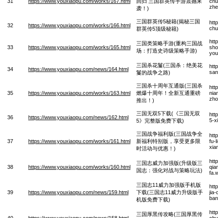
31
https://www.youxiaopu.com/works/167.html
回归 三国群英传手游震撼来
chu
zhe
袭！)
三国群英传5秘籍(揭秘三国
htt
32
https://www.youxiaopu.com/works/166.html
chu
群英传5顶级秘籍)
htt
三国类策略手游(重构三国战
33
https://www.youxiaopu.com/works/165.html
sho
场：打造史诗级策略手游)
you
三国杀花鬘(三国杀：绝美花
htt
34
https://www.youxiaopu.com/news/164.html
san
鬘的战争之路)
三国杀十周年互通版(三国杀
htt
35
https://www.youxiaopu.com/works/163.html
燃爆十周年！全新互通重磅
nia
zho
推出！)
三国无双5下载(《三国无双
htt
36
https://www.youxiaopu.com/news/162.html
5-x
5》完整版免费下载)
三国战争福利版(三国战争全
htt
37
https://www.youxiaopu.com/works/161.html
新福利特别版，享受更多限
fu-
xia
时活动与优惠！)
htt
三国志威力加强版(升级版三
38
https://www.youxiaopu.com/works/160.html
qia
国志：强化对战与策略玩法)
fa.
三国志11威力加强版手机版
htt
39
https://www.youxiaopu.com/news/159.html
下载(三国志11威力升级版手
jia
ban
机版免费下载)
htt
三国厚黑传攻略(三国厚黑传
40
https://www.youxiaopu.com/news/158.html
chu