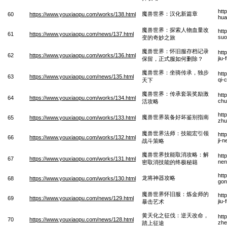
htt
魔兽世界：汉化新篇章
60
https://www.youxiaopu.com/works/138.html
hua
魔兽世界：探索人物血量改
htt
61
https://www.youxiaopu.com/news/137.html
suo
变的奇妙之旅
魔兽世界：怀旧服存档记录
htt
62
https://www.youxiaopu.com/works/136.html
jiu
保留，正式服如何删除？
魔兽世界：坐骑传承，独步
htt
63
https://www.youxiaopu.com/news/135.html
qi-
天下
魔兽世界：传承套装奖励激
htt
64
https://www.youxiaopu.com/works/134.html
chu
活攻略
htt
魔兽世界装备好坏鉴别指南
65
https://www.youxiaopu.com/works/133.html
zhu
魔兽世界法师：技能宏引领
htt
66
https://www.youxiaopu.com/works/132.html
ji-
战斗策略
魔兽世界技能取消攻略：解
htt
67
https://www.youxiaopu.com/works/131.html
nen
密取消技能的终极秘籍
htt
龙将神器攻略
68
https://www.youxiaopu.com/works/130.html
gon
魔兽世界怀旧服：炼金师的
htt
69
https://www.youxiaopu.com/news/129.html
jiu-
暴击艺术
黄天化之征伐：逆天改命，
htt
70
https://www.youxiaopu.com/news/128.html
zhe
踏上征途