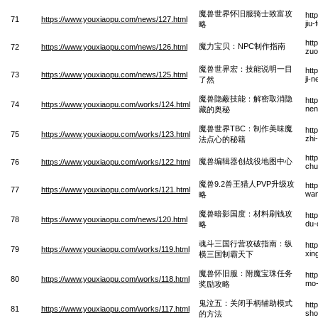
魔兽世界怀旧服骑士致富攻
htt
71
https://www.youxiaopu.com/news/127.html
jiu
略
htt
魔力宝贝：NPC制作指南
72
https://www.youxiaopu.com/news/126.html
zuo
魔兽世界宏：技能说明一目
htt
73
https://www.youxiaopu.com/news/125.html
ji-
了然
魔兽隐蔽技能：解密取消隐
htt
74
https://www.youxiaopu.com/works/124.html
nen
藏的奥秘
魔兽世界TBC：制作美味魔
htt
75
https://www.youxiaopu.com/works/123.html
zhi
法点心的秘籍
htt
魔兽编辑器创战役地图中心
76
https://www.youxiaopu.com/works/122.html
chu
魔兽9.2兽王猎人PVP升级攻
htt
77
https://www.youxiaopu.com/works/121.html
wan
略
魔兽暗影国度：材料刷钱攻
htt
78
https://www.youxiaopu.com/news/120.html
du-
略
魂斗三国行营攻破指南：纵
htt
79
https://www.youxiaopu.com/works/119.html
xin
横三国制霸天下
魔兽怀旧服：附魔宝珠任务
htt
80
https://www.youxiaopu.com/works/118.html
mo-
奖励攻略
鬼泣五：关闭手柄辅助模式
htt
81
https://www.youxiaopu.com/works/117.html
sho
的方法