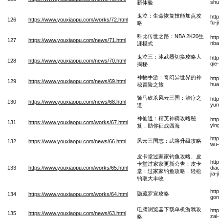
shu
新体验
鬼泣：生命恢复技能加点攻
htt
126
https://www.youxiaopu.com/works/72.html
fu-
略
科比传世之路：NBA 2K20生
htt
127
https://www.youxiaopu.com/news/71.html
nba
涯模式
鬼泣三：冰武器切换攻略大
htt
128
https://www.youxiaopu.com/news/70.html
qie
揭秘
神物手游：奇幻异世界的神
htt
129
https://www.youxiaopu.com/news/69.html
hua
秘冒险之旅
骑马砍杀风云三国：治疗之
htt
130
https://www.youxiaopu.com/news/68.html
yun
道
神仙道：精英神骑攻略秘
htt
131
https://www.youxiaopu.com/works/67.html
yin
笈，助你征战四海
htt
风云三国志：武将升级攻略
132
https://www.youxiaopu.com/news/66.html
wu-
皮卡堂过家家钓鱼攻略、皮
htt
卡堂过家家更新公告：皮卡
133
https://www.youxiaopu.com/works/65.html
dia
堂：过家家钓鱼攻略，轻松
jia
钓取大丰收
htt
隐藏罗宣攻略
134
https://www.youxiaopu.com/works/64.html
gon
电脑浏览器下载单机游戏攻
htt
135
https://www.youxiaopu.com/news/63.html
zai
略