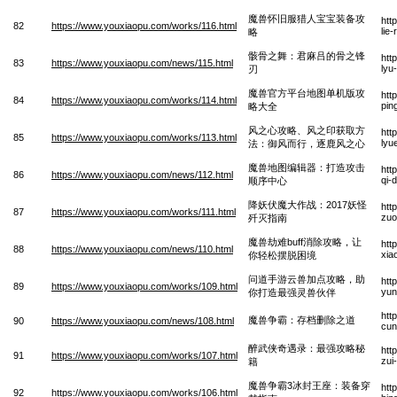
魔兽怀旧服猎人宝宝装备攻
htt
82
https://www.youxiaopu.com/works/116.html
lie
略
骸骨之舞：君麻吕的骨之锋
htt
83
https://www.youxiaopu.com/news/115.html
lyu
刃
魔兽官方平台地图单机版攻
htt
84
https://www.youxiaopu.com/works/114.html
pin
略大全
风之心攻略、风之印获取方
htt
85
https://www.youxiaopu.com/works/113.html
lyu
法：御风而行，逐鹿风之心
魔兽地图编辑器：打造攻击
htt
86
https://www.youxiaopu.com/news/112.html
qi-
顺序中心
降妖伏魔大作战：2017妖怪
htt
87
https://www.youxiaopu.com/works/111.html
zuo
歼灭指南
魔兽劫难buff消除攻略，让
htt
88
https://www.youxiaopu.com/news/110.html
xia
你轻松摆脱困境
问道手游云兽加点攻略，助
htt
89
https://www.youxiaopu.com/works/109.html
yun
你打造最强灵兽伙伴
htt
魔兽争霸：存档删除之道
90
https://www.youxiaopu.com/news/108.html
cun
醉武侠奇遇录：最强攻略秘
htt
91
https://www.youxiaopu.com/works/107.html
zui
籍
魔兽争霸3冰封王座：装备穿
htt
92
https://www.youxiaopu.com/works/106.html