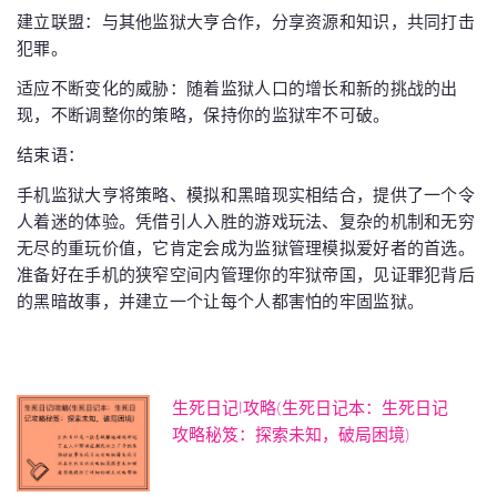
建立联盟：与其他监狱大亨合作，分享资源和知识，共同打击
犯罪。
适应不断变化的威胁：随着监狱人口的增长和新的挑战的出
现，不断调整你的策略，保持你的监狱牢不可破。
结束语：
手机监狱大亨将策略、模拟和黑暗现实相结合，提供了一个令
人着迷的体验。凭借引人入胜的游戏玩法、复杂的机制和无穷
无尽的重玩价值，它肯定会成为监狱管理模拟爱好者的首选。
准备好在手机的狭窄空间内管理你的牢狱帝国，见证罪犯背后
的黑暗故事，并建立一个让每个人都害怕的牢固监狱。
生死日记l攻略(生死日记本：生死日记
攻略秘笈：探索未知，破局困境)