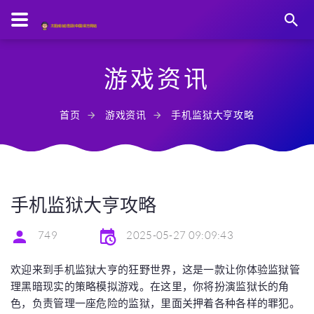
游戏资讯
首页
游戏资讯
手机监狱大亨攻略
手机监狱大亨攻略
749
2025-05-27 09:09:43
欢迎来到手机监狱大亨的狂野世界，这是一款让你体验监狱管
理黑暗现实的策略模拟游戏。在这里，你将扮演监狱长的角
色，负责管理一座危险的监狱，里面关押着各种各样的罪犯。