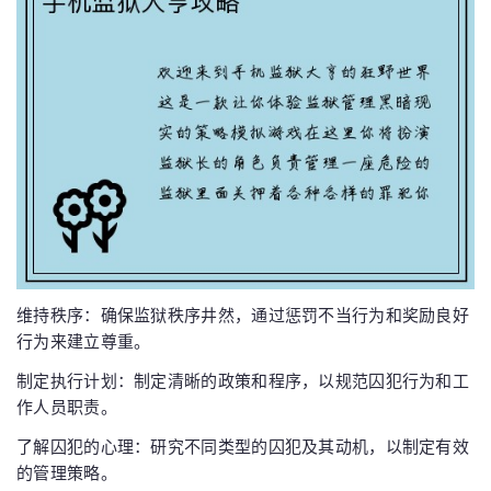
维持秩序：确保监狱秩序井然，通过惩罚不当行为和奖励良好
行为来建立尊重。
制定执行计划：制定清晰的政策和程序，以规范囚犯行为和工
作人员职责。
了解囚犯的心理：研究不同类型的囚犯及其动机，以制定有效
的管理策略。