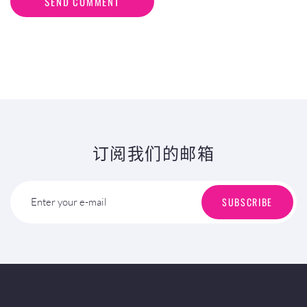
SEND COMMENT
订阅我们的邮箱
SUBSCRIBE
Enter your e-mail