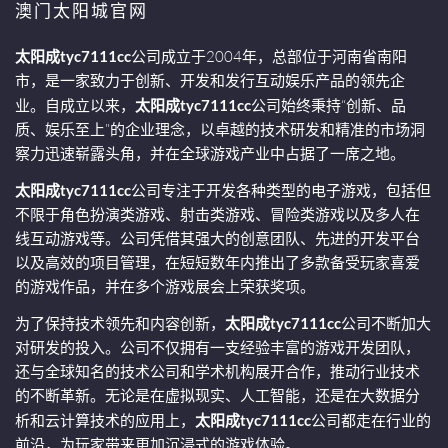
澳门太阳城官网
太阳成tyc7111cc
公司成立于2004年，总部位于河南省南阳
市，是一家致力于创新、开发和发行互动娱乐产品的领先企
业。自成立以来，
太阳成tyc7111cc
公司始终秉持“创新、品
质、娱乐至上”的企业理念，以卓越的技术研发和精准的市场洞
察力迅速崭露头角，并在全球游戏产业中占据了一席之地。
太阳成tyc7111cc
公司专注于开发各种类型的电子游戏，包括但
不限于角色扮演类游戏、射击类游戏、冒险类游戏以及多人在
线互动游戏等。公司凭借其强大的创意团队、先进的开发平台
以及高效的项目管理，在短短数年内推出了多款备受玩家喜爱
的游戏作品，并在多个游戏展会上荣获奖项。
为了保持技术领先和内容创新，
太阳成tyc7111cc
公司不断加大
对研发的投入。公司不仅拥有一支经验丰富的游戏开发团队，
还与全球知名的技术公司和学术机构展开合作，推动行业技术
的不断革新。无论是在虚拟现实、人工智能，还是在大数据分
析和云计算技术的应用上，
太阳成tyc7111cc
公司都走在行业的
前沿，为玩家带来更加沉浸式的游戏体验。