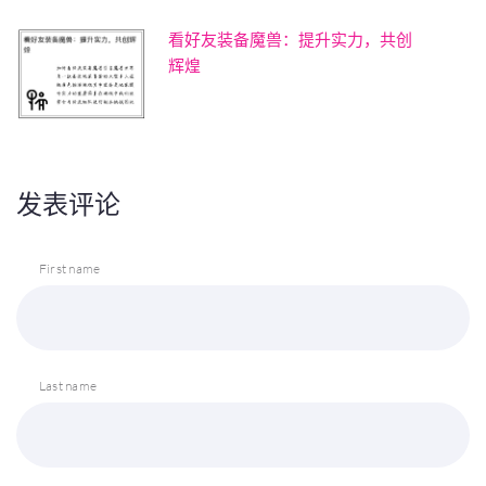
看好友装备魔兽：提升实力，共创
辉煌
发表评论
First name
Last name