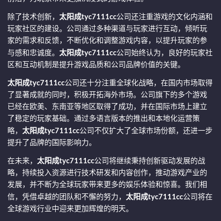
除了技术创新，
太阳成tyc7111cc
公司还注重游戏的文化内涵和
玩家社区的建设。公司通过多种渠道与玩家进行互动，倾听玩
家的需求和反馈，不断优化和调整游戏内容，以提升玩家的参
与感和忠诚度。
太阳成tyc7111cc
公司始终认为，良好的玩家社
区和互动机制是提升游戏品质和公司品牌价值的关键。
太阳成tyc7111cc
公司还十分注重全球化战略，在国内市场取得
了显著成就的同时，积极开拓海外市场。公司旗下的多个游戏
已经在欧美、东南亚等地区取得了成功，并在国际市场上建立
了稳定的玩家基础。通过多语言版本的推出和本地化运营策
略，
太阳成tyc7111cc
公司不仅扩大了全球市场份额，还进一步
提升了品牌的国际影响力。
在未来，
太阳成tyc7111cc
公司将继续秉持创新驱动发展的战
略，持续投入资源进行技术研发和内容创作，推动游戏产业的
发展，并不断为全球玩家带来更多的娱乐体验和惊喜。我们相
信，凭借卓越的团队和不懈的努力，
太阳成tyc7111cc
公司将在
全球游戏行业中迎来更加辉煌的明天。