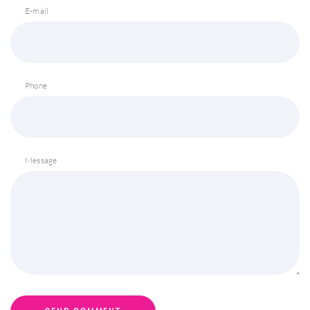
E-mail
Phone
Message