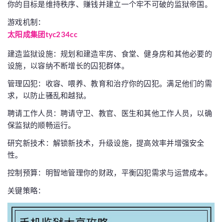
你的目标是维持秩序、赚钱并建立一个牢不可破的监狱帝国。
游戏机制：
太阳成集团tyc234cc
建造监狱设施：规划和建造牢房、食堂、健身房和其他必要的
设施，以容纳不断增长的囚犯群体。
管理囚犯：收容、喂养、教育和治疗你的囚犯。满足他们的需
求，以防止骚乱和越狱。
聘请工作人员：聘请守卫、教官、医生和其他工作人员，以确
保监狱的顺畅运行。
研究新技术：解锁新技术，升级设施，提高效率并增强安全
性。
控制预算：明智地管理你的财政，平衡囚犯需求与运营成本。
关键策略：