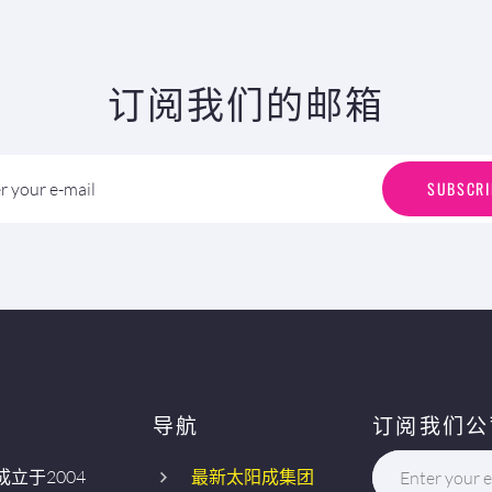
订阅我们的邮箱
S
U
B
S
C
R
I
SUBSCRI
r your e-mail
导航
订阅我们公
成立于2004
最新太阳成集团
Enter your e