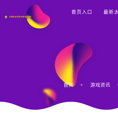
首页入口
最新太
首页
游戏资讯