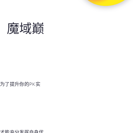
：魔域巅
为了提升你的PK实
，才能充分发挥自身优