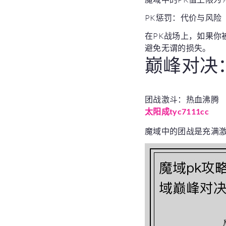
PK惩罚：代价与风险
在PK战场上，如果你
避免无谓的损失。
巅峰对决
团战激斗：热血沸腾
太阳成tyc7111cc
魔域中的团战是充满