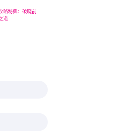
攻略秘典：破晓前
之道