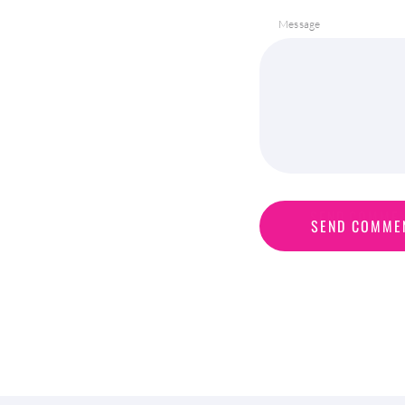
Message
S
E
N
D
C
O
M
M
E
SEND COMME