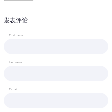
发表评论
First name
Last name
E-mail