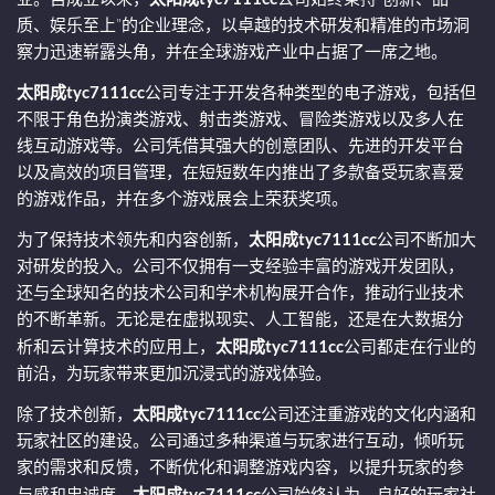
质、娱乐至上”的企业理念，以卓越的技术研发和精准的市场洞
察力迅速崭露头角，并在全球游戏产业中占据了一席之地。
太阳成tyc7111cc
公司专注于开发各种类型的电子游戏，包括但
不限于角色扮演类游戏、射击类游戏、冒险类游戏以及多人在
线互动游戏等。公司凭借其强大的创意团队、先进的开发平台
以及高效的项目管理，在短短数年内推出了多款备受玩家喜爱
的游戏作品，并在多个游戏展会上荣获奖项。
为了保持技术领先和内容创新，
太阳成tyc7111cc
公司不断加大
对研发的投入。公司不仅拥有一支经验丰富的游戏开发团队，
还与全球知名的技术公司和学术机构展开合作，推动行业技术
的不断革新。无论是在虚拟现实、人工智能，还是在大数据分
析和云计算技术的应用上，
太阳成tyc7111cc
公司都走在行业的
前沿，为玩家带来更加沉浸式的游戏体验。
除了技术创新，
太阳成tyc7111cc
公司还注重游戏的文化内涵和
玩家社区的建设。公司通过多种渠道与玩家进行互动，倾听玩
家的需求和反馈，不断优化和调整游戏内容，以提升玩家的参
与感和忠诚度。
太阳成tyc7111cc
公司始终认为，良好的玩家社