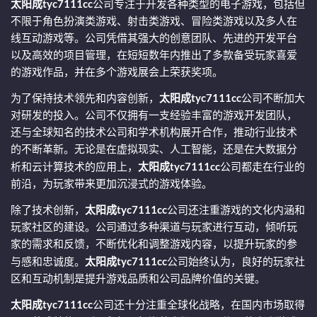
太阳成tyc7111cc
公司专注于开发各种类型的电子游戏，包括但
不限于角色扮演类游戏、射击类游戏、冒险类游戏以及多人在
线互动游戏等。公司凭借其强大的创意团队、先进的开发平台
以及高效的项目管理，在短短数年内推出了多款备受玩家喜爱
的游戏作品，并在多个游戏展会上荣获奖项。
为了保持技术领先和内容创新，
太阳成tyc7111cc
公司不断加大
对研发的投入。公司不仅拥有一支经验丰富的游戏开发团队，
还与全球知名的技术公司和学术机构展开合作，推动行业技术
的不断革新。无论是在虚拟现实、人工智能，还是在大数据分
析和云计算技术的应用上，
太阳成tyc7111cc
公司都走在行业的
前沿，为玩家带来更加沉浸式的游戏体验。
除了技术创新，
太阳成tyc7111cc
公司还注重游戏的文化内涵和
玩家社区的建设。公司通过多种渠道与玩家进行互动，倾听玩
家的需求和反馈，不断优化和调整游戏内容，以提升玩家的参
与感和忠诚度。
太阳成tyc7111cc
公司始终认为，良好的玩家社
区和互动机制是提升游戏品质和公司品牌价值的关键。
太阳成tyc7111cc
公司还十分注重全球化战略，在国内市场取得