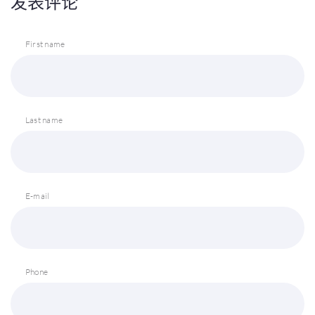
发表评论
First name
Last name
E-mail
Phone