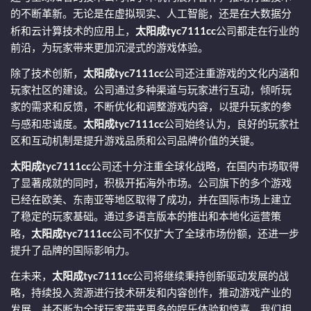
的不断革新。无论是在虚拟现实、人工智能，还是在大数据分
析和云计算技术的应用上，
太阳成tyc7111cc
公司都走在行业的
前沿，为玩家带来更加沉浸式的游戏体验。
除了技术创新，
太阳成tyc7111cc
公司还注重游戏的文化内涵和
玩家社区的建设。公司通过多种渠道与玩家进行互动，倾听玩
家的需求和反馈，不断优化和调整游戏内容，以提升玩家的参
与感和忠诚度。
太阳成tyc7111cc
公司始终认为，良好的玩家社
区和互动机制是提升游戏品质和公司品牌价值的关键。
太阳成tyc7111cc
公司还十分注重全球化战略，在国内市场取得
了显著成就的同时，积极开拓海外市场。公司旗下的多个游戏
已经在欧美、东南亚等地区取得了成功，并在国际市场上建立
了稳定的玩家基础。通过多语言版本的推出和本地化运营策
略，
太阳成tyc7111cc
公司不仅扩大了全球市场份额，还进一步
提升了品牌的国际影响力。
在未来，
太阳成tyc7111cc
公司将继续秉持创新驱动发展的战
略，持续投入资源进行技术研发和内容创作，推动游戏产业的
发展，并不断为全球玩家带来更多的娱乐体验和惊喜。我们相