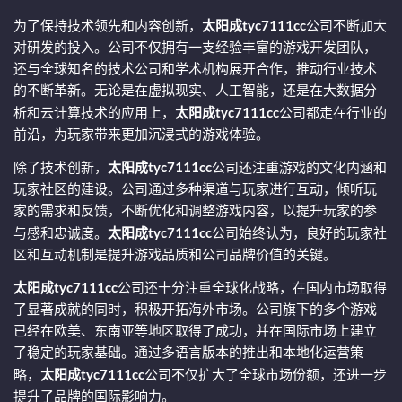
为了保持技术领先和内容创新，
太阳成tyc7111cc
公司不断加大
对研发的投入。公司不仅拥有一支经验丰富的游戏开发团队，
还与全球知名的技术公司和学术机构展开合作，推动行业技术
的不断革新。无论是在虚拟现实、人工智能，还是在大数据分
析和云计算技术的应用上，
太阳成tyc7111cc
公司都走在行业的
前沿，为玩家带来更加沉浸式的游戏体验。
除了技术创新，
太阳成tyc7111cc
公司还注重游戏的文化内涵和
玩家社区的建设。公司通过多种渠道与玩家进行互动，倾听玩
家的需求和反馈，不断优化和调整游戏内容，以提升玩家的参
与感和忠诚度。
太阳成tyc7111cc
公司始终认为，良好的玩家社
区和互动机制是提升游戏品质和公司品牌价值的关键。
太阳成tyc7111cc
公司还十分注重全球化战略，在国内市场取得
了显著成就的同时，积极开拓海外市场。公司旗下的多个游戏
已经在欧美、东南亚等地区取得了成功，并在国际市场上建立
了稳定的玩家基础。通过多语言版本的推出和本地化运营策
略，
太阳成tyc7111cc
公司不仅扩大了全球市场份额，还进一步
提升了品牌的国际影响力。