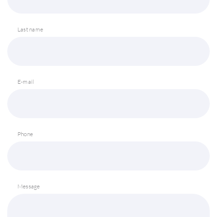
Last name
E-mail
Phone
Message