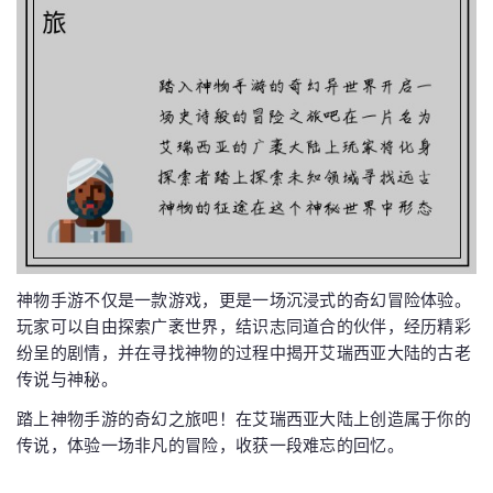
神物手游不仅是一款游戏，更是一场沉浸式的奇幻冒险体验。
玩家可以自由探索广袤世界，结识志同道合的伙伴，经历精彩
纷呈的剧情，并在寻找神物的过程中揭开艾瑞西亚大陆的古老
传说与神秘。
踏上神物手游的奇幻之旅吧！在艾瑞西亚大陆上创造属于你的
传说，体验一场非凡的冒险，收获一段难忘的回忆。