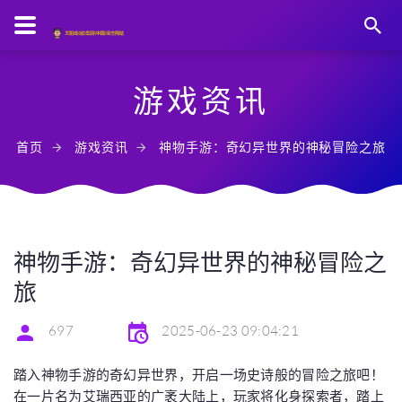
游戏资讯
首页
游戏资讯
神物手游：奇幻异世界的神秘冒险之旅
神物手游：奇幻异世界的神秘冒险之
旅
697
2025-06-23 09:04:21
踏入神物手游的奇幻异世界，开启一场史诗般的冒险之旅吧！
在一片名为艾瑞西亚的广袤大陆上，玩家将化身探索者，踏上