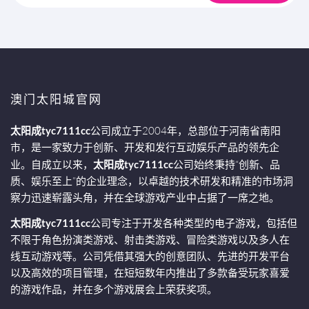
澳门太阳城官网
太阳成tyc7111cc
公司成立于2004年，总部位于河南省南阳
市，是一家致力于创新、开发和发行互动娱乐产品的领先企
业。自成立以来，
太阳成tyc7111cc
公司始终秉持“创新、品
质、娱乐至上”的企业理念，以卓越的技术研发和精准的市场洞
察力迅速崭露头角，并在全球游戏产业中占据了一席之地。
太阳成tyc7111cc
公司专注于开发各种类型的电子游戏，包括但
不限于角色扮演类游戏、射击类游戏、冒险类游戏以及多人在
线互动游戏等。公司凭借其强大的创意团队、先进的开发平台
以及高效的项目管理，在短短数年内推出了多款备受玩家喜爱
的游戏作品，并在多个游戏展会上荣获奖项。