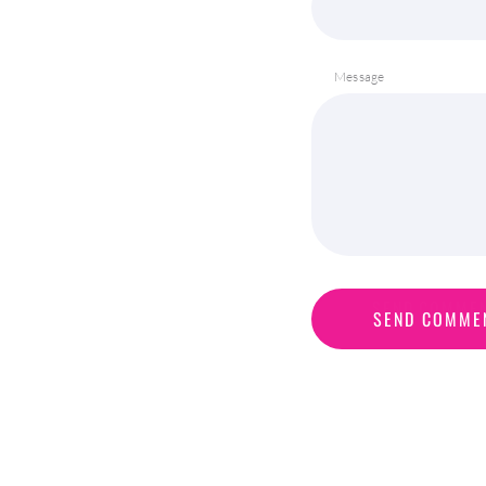
Message
S
E
N
D
C
O
M
M
E
SEND COMME