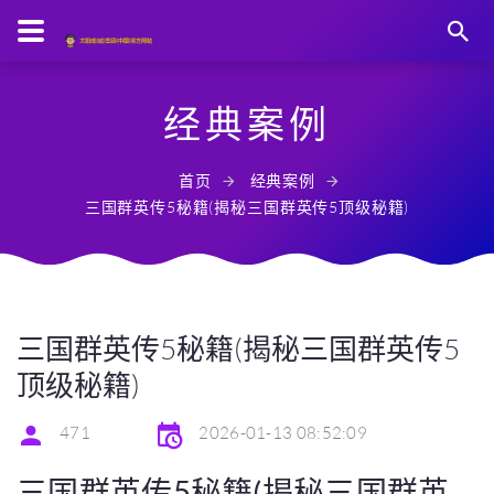
经典案例
首页
经典案例
三国群英传5秘籍(揭秘三国群英传5顶级秘籍)
三国群英传5秘籍(揭秘三国群英传5
顶级秘籍)
471
2026-01-13 08:52:09
三国群英传5秘籍(揭秘三国群英