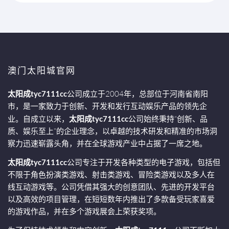
澳门太阳城官网
太阳成tyc7111cc
公司成立于2004年，总部位于河南省南阳
市，是一家致力于创新、开发和发行互动娱乐产品的领先企
业。自成立以来，
太阳成tyc7111cc
公司始终秉持“创新、品
质、娱乐至上”的企业理念，以卓越的技术研发和精准的市场洞
察力迅速崭露头角，并在全球游戏产业中占据了一席之地。
太阳成tyc7111cc
公司专注于开发各种类型的电子游戏，包括但
不限于角色扮演类游戏、射击类游戏、冒险类游戏以及多人在
线互动游戏等。公司凭借其强大的创意团队、先进的开发平台
以及高效的项目管理，在短短数年内推出了多款备受玩家喜爱
的游戏作品，并在多个游戏展会上荣获奖项。