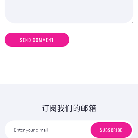
SEND COMMENT
订阅我们的邮箱
SUBSCRIBE
Enter your e-mail