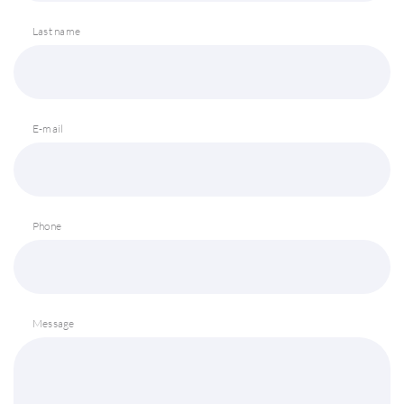
Last name
E-mail
Phone
Message