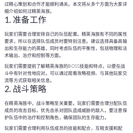
过精心策划和合作才能顺利通关。本文将从多个方面为大家详
细介绍如何过精英海族。
1. 准备工作
玩家们需要合理安排自己的队伍配置。精英海族有不同的属性
要求，所以在选择队伍成员时要特别注意。建议选择具备高输
出和生存能力的英雄，同时考虑队伍的平衡性，包括物理和法
术输出、治疗和控制等方面。
玩家们需要提前了解精英海族的BOSS技能和特点，以便在战
斗中有针对性地应对。可以通过观看攻略视频、与其他玩家交
流等方式获取相关信息。
2. 战斗策略
在精英海族中，战斗策略至关重要。玩家们需要合理分配队伍
成员的攻击目标，优先击杀对团队造成威胁的敌人。要注意保
护队伍中的治疗和控制角色，确保团队的生存能力。
玩家们需要合理利用队伍成员的技能和配合，互相支援和配