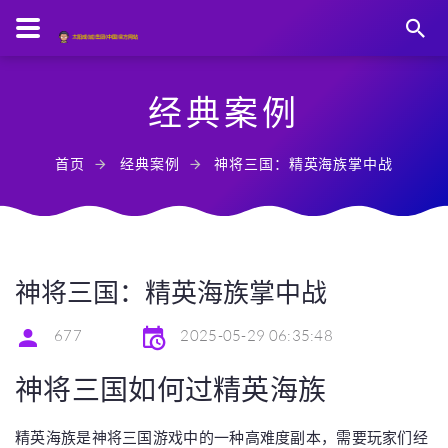
经典案例
首页
经典案例
神将三国：精英海族掌中战
神将三国：精英海族掌中战
677
2025-05-29 06:35:48
神将三国如何过精英海族
精英海族是神将三国游戏中的一种高难度副本，需要玩家们经