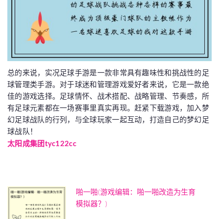
总的来说，实况足球手游是一款非常具有趣味性和挑战性的足
球管理类手游。对于球迷和管理游戏爱好者来说，它是一款绝
佳的游戏选择。足球情怀、战术搭配、战略管理、节奏感，所
有足球元素都在一场赛事里真实再现。赶紧下载游戏，加入梦
幻足球战队的行列，与全球玩家一起互动，打造自己的梦幻足
球战队！
太阳成集团tyc122cc
啪一啪(游戏编辑：啪一啪改造为生育
模拟器？)