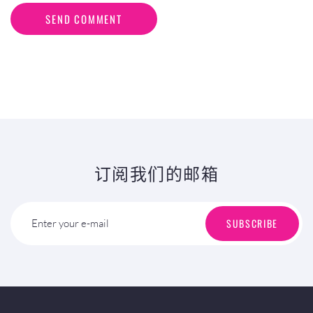
SEND COMMENT
订阅我们的邮箱
SUBSCRIBE
Enter your e-mail