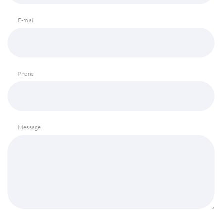
E-mail
Phone
Message