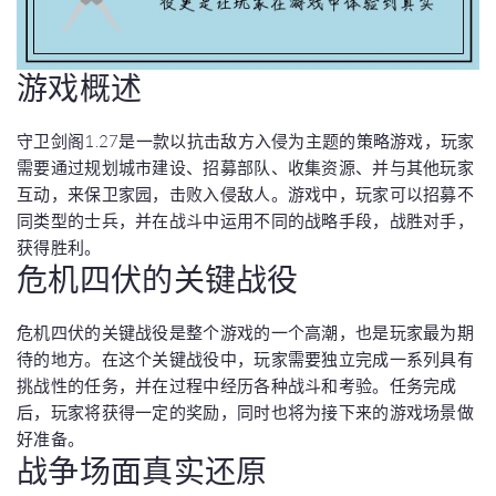
游戏概述
守卫剑阁1.27是一款以抗击敌方入侵为主题的策略游戏，玩家
需要通过规划城市建设、招募部队、收集资源、并与其他玩家
互动，来保卫家园，击败入侵敌人。游戏中，玩家可以招募不
同类型的士兵，并在战斗中运用不同的战略手段，战胜对手，
获得胜利。
危机四伏的关键战役
危机四伏的关键战役是整个游戏的一个高潮，也是玩家最为期
待的地方。在这个关键战役中，玩家需要独立完成一系列具有
挑战性的任务，并在过程中经历各种战斗和考验。任务完成
后，玩家将获得一定的奖励，同时也将为接下来的游戏场景做
好准备。
战争场面真实还原