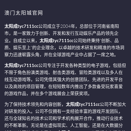
澳门太阳城官网
太阳成tyc7111cc
公司成立于2004年，总部位于河南省南阳
市，是一家致力于创新、开发和发行互动娱乐产品的领先企
业。自成立以来，
太阳成tyc7111cc
公司始终秉持“创新、品
质、娱乐至上”的企业理念，以卓越的技术研发和精准的市场洞
察力迅速崭露头角，并在全球游戏产业中占据了一席之地。
太阳成tyc7111cc
公司专注于开发各种类型的电子游戏，包括但
不限于角色扮演类游戏、射击类游戏、冒险类游戏以及多人在
线互动游戏等。公司凭借其强大的创意团队、先进的开发平台
以及高效的项目管理，在短短数年内推出了多款备受玩家喜爱
的游戏作品，并在多个游戏展会上荣获奖项。
为了保持技术领先和内容创新，
太阳成tyc7111cc
公司不断加大
对研发的投入。公司不仅拥有一支经验丰富的游戏开发团队，
还与全球知名的技术公司和学术机构展开合作，推动行业技术
的不断革新。无论是在虚拟现实、人工智能，还是在大数据分