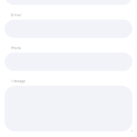
E-mail
Phone
Message