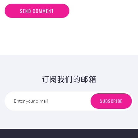
SEND COMMENT
订阅我们的邮箱
SUBSCRIBE
Enter your e-mail