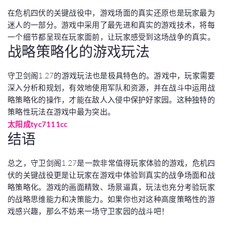
在危机四伏的关键战役中，游戏场面的真实还原也是玩家最为
迷人的一部分。游戏中采用了最先进和真实的游戏技术，将每
一个细节都呈现在玩家面前，让玩家感受到这场战争的真实。
战略策略化的游戏玩法
守卫剑阁1.27的游戏玩法也是极具特色的。游戏中，玩家需要
深入分析和规划，有效地使用军队和资源，并在战斗中运用战
略策略化的操作，才能在敌人入侵中保护好家园。这种独特的
策略性玩法在游戏中最为突出。
太阳成tyc7111cc
结语
总之，守卫剑阁1.27是一款非常值得玩家体验的游戏，危机四
伏的关键战役更是让玩家在游戏中体验到真实的战争场面和战
略策略化。游戏的画面精致、场景逼真，玩法也充分考验玩家
的战略思维能力和决策能力。如果你也对这种高度策略性的游
戏感兴趣，那么不妨来一场守卫家园的战斗吧！