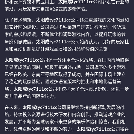
析和云计算技术的应用上，
太阳成tyc7111cc
公司都走在行业的
前沿，为玩家带来更加沉浸式的游戏体验。
除了技术创新，
太阳成tyc7111cc
公司还注重游戏的文化内涵和
玩家社区的建设。公司通过多种渠道与玩家进行互动，倾听玩
家的需求和反馈，不断优化和调整游戏内容，以提升玩家的参
与感和忠诚度。
太阳成tyc7111cc
公司始终认为，良好的玩家社
区和互动机制是提升游戏品质和公司品牌价值的关键。
太阳成tyc7111cc
公司还十分注重全球化战略，在国内市场取得
了显著成就的同时，积极开拓海外市场。公司旗下的多个游戏
已经在欧美、东南亚等地区取得了成功，并在国际市场上建立
了稳定的玩家基础。通过多语言版本的推出和本地化运营策
略，
太阳成tyc7111cc
公司不仅扩大了全球市场份额，还进一步
提升了品牌的国际影响力。
在未来，
太阳成tyc7111cc
公司将继续秉持创新驱动发展的战
略，持续投入资源进行技术研发和内容创作，推动游戏产业的
发展，并不断为全球玩家带来更多的娱乐体验和惊喜。我们相
信，凭借卓越的团队和不懈的努力，
太阳成tyc7111cc
公司将在