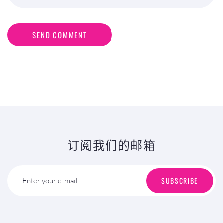
SEND COMMENT
订阅我们的邮箱
SUBSCRIBE
Enter your e-mail