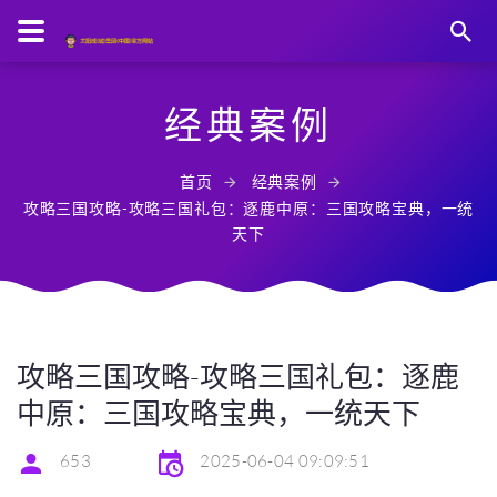
经典案例
首页
经典案例
攻略三国攻略-攻略三国礼包：逐鹿中原：三国攻略宝典，一统
天下
攻略三国攻略-攻略三国礼包：逐鹿
中原：三国攻略宝典，一统天下
653
2025-06-04 09:09:51