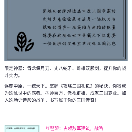
限定神器：青龙偃月刀、丈八蛇矛、雌雄双股剑，提升你的战
斗实力。
逐鹿中原，一统天下。掌握《攻略三国礼包》的秘诀，你将成
为这乱世中的霸者。挥师百万，傲视群雄，成就三国霸业。加
入这场史诗般的战争，书写属于你的三国传奇！
红警盟：占领敌军建筑，战略