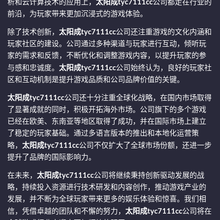
析和云计算技术的应用上，
太阳成tyc7111cc
公司都走在行业的
前沿，为玩家带来更加沉浸式的游戏体验。
除了技术创新，
太阳成tyc7111cc
公司还注重游戏的文化内涵和
玩家社区的建设。公司通过多种渠道与玩家进行互动，倾听玩
家的需求和反馈，不断优化和调整游戏内容，以提升玩家的参
与感和忠诚度。
太阳成tyc7111cc
公司始终认为，良好的玩家社
区和互动机制是提升游戏品质和公司品牌价值的关键。
太阳成tyc7111cc
公司还十分注重全球化战略，在国内市场取得
了显著成就的同时，积极开拓海外市场。公司旗下的多个游戏
已经在欧美、东南亚等地区取得了成功，并在国际市场上建立
了稳定的玩家基础。通过多语言版本的推出和本地化运营策
略，
太阳成tyc7111cc
公司不仅扩大了全球市场份额，还进一步
提升了品牌的国际影响力。
在未来，
太阳成tyc7111cc
公司将继续秉持创新驱动发展的战
略，持续投入资源进行技术研发和内容创作，推动游戏产业的
发展，并不断为全球玩家带来更多的娱乐体验和惊喜。我们相
信，凭借卓越的团队和不懈的努力，
太阳成tyc7111cc
公司将在