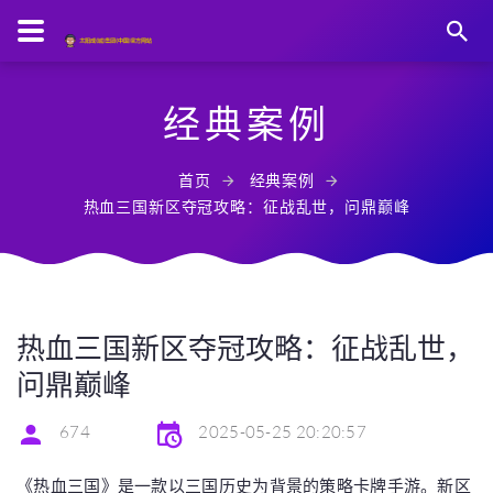
经典案例
首页
经典案例
热血三国新区夺冠攻略：征战乱世，问鼎巅峰
热血三国新区夺冠攻略：征战乱世，
问鼎巅峰
674
2025-05-25 20:20:57
《热血三国》是一款以三国历史为背景的策略卡牌手游。新区