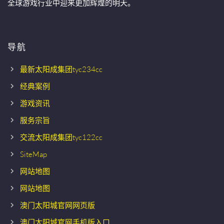
全球游戏行业中迎来更加辉煌的明天。
导航
最新太阳成集团tyc234cc
经典案例
游戏资讯
服务宗旨
交流太阳成集团tyc122cc
SiteMap
网站地图
网站地图
澳门太阳城官网网页版
澳门太阳城官网手机版入口