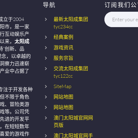
导航
订阅我们公
成立于2004
最新太阳成集团
Enter your e
阳市，是一家
tyc234cc
行互动娱乐产
经典案例
以来，
太阳成
游戏资讯
持“创新、品
理念，以卓越的
服务宗旨
洞察力迅速崭
交流太阳成集团
产业中占据了
tyc122cc
SiteMap
专注于开发各种
但不限于角色
网站地图
戏、冒险类游
网站地图
戏等。公司凭
澳门太阳城官网网
先进的开发平
页版
，在短短数年
喜爱的游戏作
澳门太阳城官网手