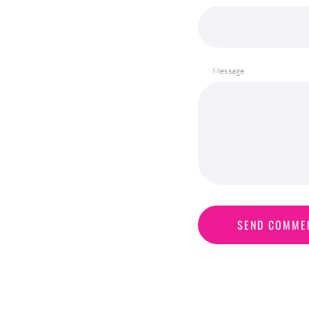
Message
S
E
N
D
C
O
M
M
E
SEND COMME