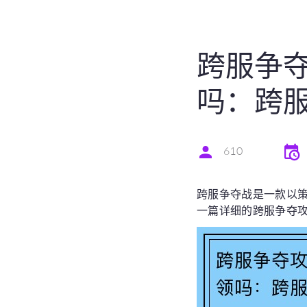
跨服争夺
吗：跨
610
跨服争夺战是一款以
一篇详细的跨服争夺