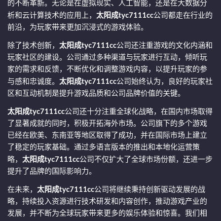
的不断革新。无论是在虚拟现实、人工智能，还是在大数据分
析和云计算技术的应用上，
太阳成tyc7111cc
公司都走在行业的
前沿，为玩家带来更加沉浸式的游戏体验。
除了技术创新，
太阳成tyc7111cc
公司还注重游戏的文化内涵和
玩家社区的建设。公司通过多种渠道与玩家进行互动，倾听玩
家的需求和反馈，不断优化和调整游戏内容，以提升玩家的参
与感和忠诚度。
太阳成tyc7111cc
公司始终认为，良好的玩家社
区和互动机制是提升游戏品质和公司品牌价值的关键。
太阳成tyc7111cc
公司还十分注重全球化战略，在国内市场取得
了显著成就的同时，积极开拓海外市场。公司旗下的多个游戏
已经在欧美、东南亚等地区取得了成功，并在国际市场上建立
了稳定的玩家基础。通过多语言版本的推出和本地化运营策
略，
太阳成tyc7111cc
公司不仅扩大了全球市场份额，还进一步
提升了品牌的国际影响力。
在未来，
太阳成tyc7111cc
公司将继续秉持创新驱动发展的战
略，持续投入资源进行技术研发和内容创作，推动游戏产业的
发展，并不断为全球玩家带来更多的娱乐体验和惊喜。我们相