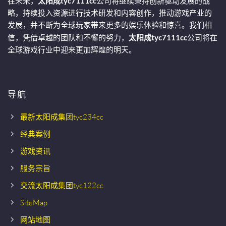
在未来，
太阳成tyc7111cc
公司将继续秉持创新驱动发展的战
略，持续投入资源进行技术研发和内容创作，推动游戏产业的
发展，并不断为全球玩家带来更多的娱乐体验和惊喜。我们相
信，凭借卓越的团队和不懈的努力，
太阳成tyc7111cc
公司将在
全球游戏行业中迎来更加辉煌的明天。
导航
最新太阳成集团tyc234cc
经典案例
游戏资讯
服务宗旨
交流太阳成集团tyc122cc
SiteMap
网站地图