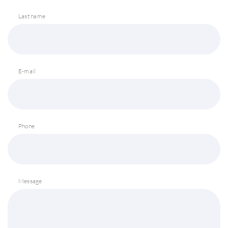
Last name
E-mail
Phone
Message