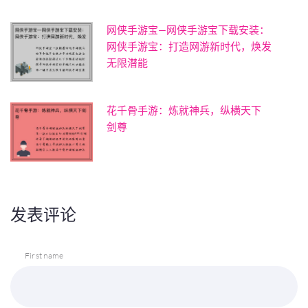
网侠手游宝—网侠手游宝下载安装：
网侠手游宝：打造网游新时代，焕发
无限潜能
花千骨手游：炼就神兵，纵横天下
剑尊
发表评论
First name