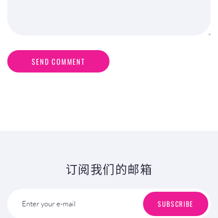
SEND COMMENT
订阅我们的邮箱
SUBSCRIBE
Enter your e-mail