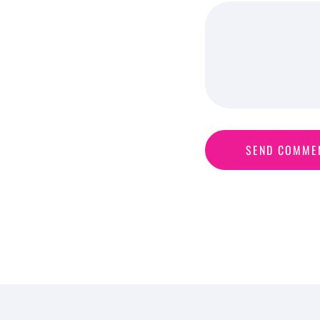
S
E
N
D
C
O
M
M
E
SEND COMME