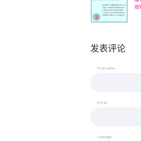
攻
发表评论
First name
E-mail
Message