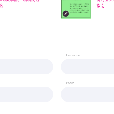
略
指南
Last name
Phone