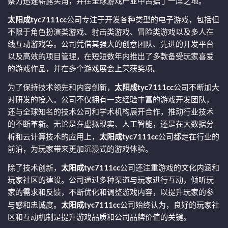
察力迅速崭露头角，并在全球游戏产业中占据了一席之地。
太阳成tyc7111cc
公司专注于开发各种类型的电子游戏，包括但
不限于角色扮演类游戏、射击类游戏、冒险类游戏以及多人在
线互动游戏等。公司凭借其强大的创意团队、先进的开发平台
以及高效的项目管理，在短短数年内推出了多款备受玩家喜爱
的游戏作品，并在多个游戏展会上荣获奖项。
为了保持技术领先和内容创新，
太阳成tyc7111cc
公司不断加大
对研发的投入。公司不仅拥有一支经验丰富的游戏开发团队，
还与全球知名的技术公司和学术机构展开合作，推动行业技术
的不断革新。无论是在虚拟现实、人工智能，还是在大数据分
析和云计算技术的应用上，
太阳成tyc7111cc
公司都走在行业的
前沿，为玩家带来更加沉浸式的游戏体验。
除了技术创新，
太阳成tyc7111cc
公司还注重游戏的文化内涵和
玩家社区的建设。公司通过多种渠道与玩家进行互动，倾听玩
家的需求和反馈，不断优化和调整游戏内容，以提升玩家的参
与感和忠诚度。
太阳成tyc7111cc
公司始终认为，良好的玩家社
区和互动机制是提升游戏品质和公司品牌价值的关键。