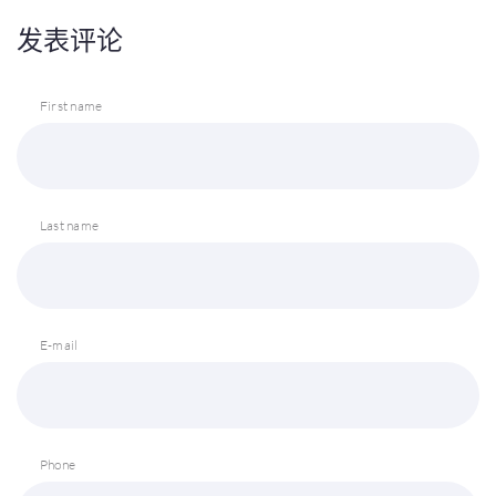
发表评论
First name
Last name
E-mail
Phone