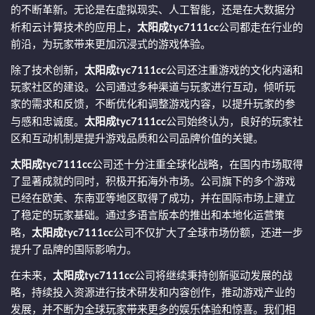
的不断革新。无论是在虚拟现实、人工智能，还是在大数据分
析和云计算技术的应用上，
太阳成tyc7111cc
公司都走在行业的
前沿，为玩家带来更加沉浸式的游戏体验。
除了技术创新，
太阳成tyc7111cc
公司还注重游戏的文化内涵和
玩家社区的建设。公司通过多种渠道与玩家进行互动，倾听玩
家的需求和反馈，不断优化和调整游戏内容，以提升玩家的参
与感和忠诚度。
太阳成tyc7111cc
公司始终认为，良好的玩家社
区和互动机制是提升游戏品质和公司品牌价值的关键。
太阳成tyc7111cc
公司还十分注重全球化战略，在国内市场取得
了显著成就的同时，积极开拓海外市场。公司旗下的多个游戏
已经在欧美、东南亚等地区取得了成功，并在国际市场上建立
了稳定的玩家基础。通过多语言版本的推出和本地化运营策
略，
太阳成tyc7111cc
公司不仅扩大了全球市场份额，还进一步
提升了品牌的国际影响力。
在未来，
太阳成tyc7111cc
公司将继续秉持创新驱动发展的战
略，持续投入资源进行技术研发和内容创作，推动游戏产业的
发展，并不断为全球玩家带来更多的娱乐体验和惊喜。我们相