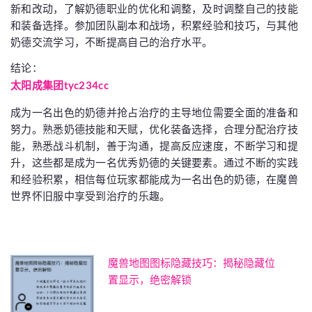
新和改动，了解奶德职业的优化和调整，及时调整自己的技能
和装备选择。参加团队副本和战场，积累经验和技巧，与其他
奶德交流学习，不断提高自己的治疗水平。
结论：
太阳成集团tyc234cc
成为一名出色的奶德并抢占治疗的主导地位需要全面的准备和
努力。熟悉奶德技能和天赋，优化装备选择，合理分配治疗技
能，熟悉战斗机制，善于沟通，提高反应速度，不断学习和提
升，这些都是成为一名优秀奶德的关键要素。通过不断的实践
和经验积累，相信每位玩家都能成为一名出色的奶德，在魔兽
世界怀旧服中享受到治疗的乐趣。
魔兽地图图标隐藏技巧：揭秘隐藏位
置显示，绝密解锁