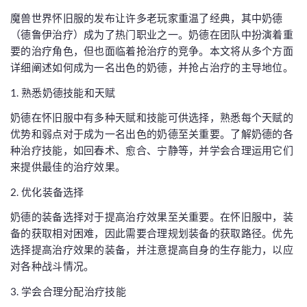
魔兽世界怀旧服的发布让许多老玩家重温了经典，其中奶德
（德鲁伊治疗）成为了热门职业之一。奶德在团队中扮演着重
要的治疗角色，但也面临着抢治疗的竞争。本文将从多个方面
详细阐述如何成为一名出色的奶德，并抢占治疗的主导地位。
1. 熟悉奶德技能和天赋
奶德在怀旧服中有多种天赋和技能可供选择，熟悉每个天赋的
优势和弱点对于成为一名出色的奶德至关重要。了解奶德的各
种治疗技能，如回春术、愈合、宁静等，并学会合理运用它们
来提供最佳的治疗效果。
2. 优化装备选择
奶德的装备选择对于提高治疗效果至关重要。在怀旧服中，装
备的获取相对困难，因此需要合理规划装备的获取路径。优先
选择提高治疗效果的装备，并注意提高自身的生存能力，以应
对各种战斗情况。
3. 学会合理分配治疗技能