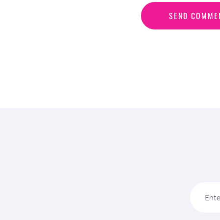
S
E
N
D
C
O
M
M
E
SEND COMME
Ente