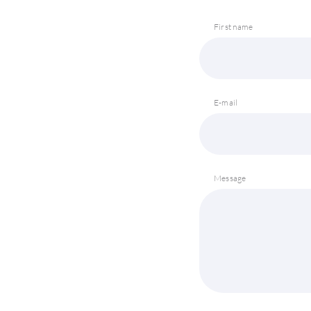
First name
E-mail
Message