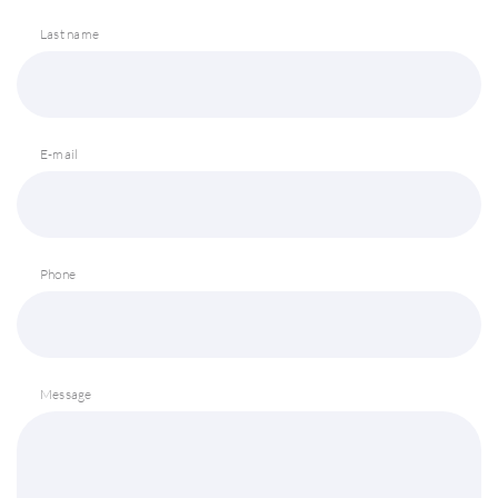
Last name
E-mail
Phone
Message